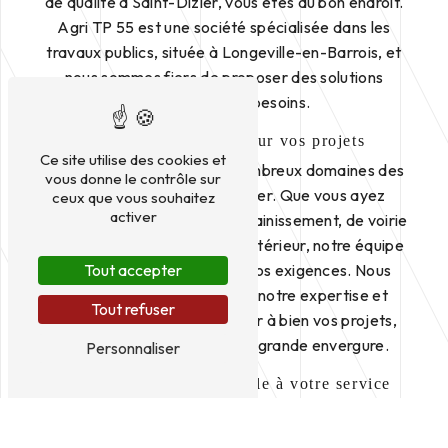
de qualité à Saint-Dizier, vous êtes au bon endroit.
Agri TP 55 est une société spécialisée dans les
travaux publics, située à Longeville-en-Barrois, et
nous sommes fiers de proposer des solutions
adaptées à vos besoins.
Des services variés pour vos projets
Ce site utilise des cookies et
Nous intervenons dans de nombreux domaines des
vous donne le contrôle sur
travaux publics à Saint-Dizier. Que vous ayez
ceux que vous souhaitez
activer
besoin de terrassement, d'assainissement, de voirie
ou encore d'aménagement extérieur, notre équipe
Tout accepter
qualifiée saura répondre à vos exigences. Nous
mettons à votre disposition notre expertise et
Tout refuser
notre savoir-faire pour mener à bien vos projets,
qu'ils soient de petite ou de grande envergure.
Personnaliser
Une équipe professionnelle à votre service
Chez Agri TP 55, nous attachons une importance
particulière à la satisfaction de nos clients. Notre