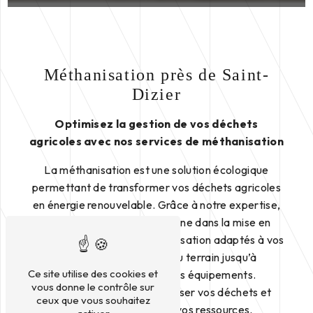
Méthanisation près de Saint-
Dizier
Optimisez la gestion de vos déchets
agricoles avec nos services de méthanisation
La méthanisation est une solution écologique
permettant de transformer vos déchets agricoles
en énergie renouvelable. Grâce à notre expertise,
Agri TP 55
vous accompagne dans la mise en
place de systèmes de méthanisation adaptés à vos
besoins, depuis l’étude du terrain jusqu’à
Ce site utilise des cookies et
l’installation et le suivi des équipements.
vous donne le contrôle sur
Contactez-nous pour valoriser vos déchets et
ceux que vous souhaitez
optimiser la gestion de vos ressources.