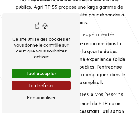
publics, Agri TP 55 propose une large gamme de
bennes ampliroll de haute qualité pour répondre à
tous vos besoins.
Une entreprise fiable et expérimentée
Ce site utilise des cookies et
Agri TP 55 est une entreprise reconnue dans la
vous donne le contrôle sur
ceux que vous souhaitez
région de Saint-Dizier pour la qualité de ses
activer
produits et services. Forte d'une expérience solide
dans le secteur des travaux publics, l'entreprise
Tout accepter
saura vous conseiller et vous accompagner dans le
choix de votre benne ampliroll.
Tout refuser
Des bennes ampliroll adaptées à vos besoins
Personnaliser
Que vous soyez un professionnel du BTP ou un
particulier ayant un projet nécessitant l'utilisation
d'une benne ampliroll, Agri TP 55 dispose d'une
large gamme de bennes de différentes capacités
pour répondre à toutes les demandes. Que ce soit