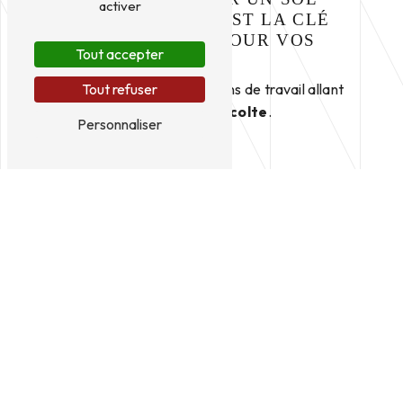
activer
BIEN TRAVAILLÉ EST LA CLÉ
D'UNE RÉUSSITE POUR VOS
Tout accepter
CULTURE
Nous proposons des prestations de travail allant
Tout refuser
du
travail du sol
jusqu'à la
récolte
.
Personnaliser
Déchaumage
Semis
Protection de vos cultures
Epandage liquide
Récolte- Ensilage
Transport
Tous nos travaux sont réalisés avec une précision
optimale,
GPS
et
télégonflage
.
Contactez-nous