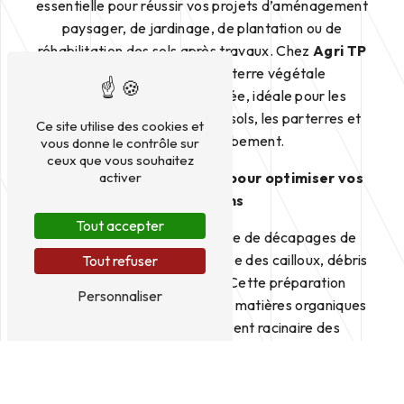
essentielle pour réussir vos projets d’aménagement
paysager, de jardinage, de plantation ou de
réhabilitation des sols après travaux. Chez
Agri TP
55
, nous proposons une terre végétale
rigoureusement sélectionnée, idéale pour les
cultures, le rechargement de sols, les parterres et
Ce site utilise des cookies et
les zones d’enherbement.
vous donne le contrôle sur
ceux que vous souhaitez
Terre végétale contrôlée pour optimiser vos
activer
plantations
Tout accepter
Notre terre végétale est issue de décapages de
qualité, tamisée et débarrassée des cailloux, débris
Tout refuser
et matériaux indésirables. Cette préparation
Personnaliser
garantit une structure riche en matières organiques
et propice au développement racinaire des
végétaux. La vente de terre végétale par
Agri TP
55
s’adresse aussi bien aux particuliers qu’aux
professionnels du paysage ou aux exploitants