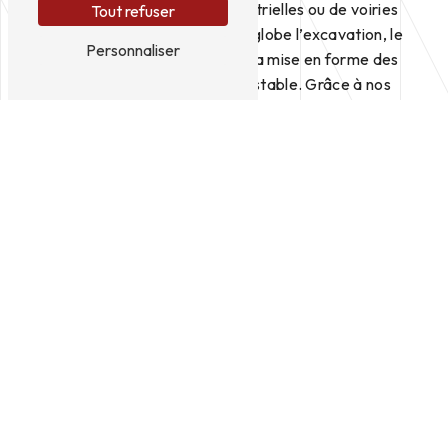
d’habitations, de zones industrielles ou de voiries
Tout refuser
internes. Le terrassement englobe l’excavation, le
Personnaliser
décapage, le nivellement et la mise en forme des
sols pour garantir une base stable. Grâce à nos
engins adaptés — pelles hydrauliques, niveleuses,
bulles et chargeuses — nous assurons des
interventions précises, même sur des sols
complexes ou en pentes.
Préparation fiable des plateformes et
modelage de terrain
Le terrassement inclut également la création de
plateformes, la gestion des talus et la correction
des dévers. Chaque chantier commence par une
analyse des profils et des contraintes du sol afin
d’anticiper les volumes de déblais et remblais
nécessaires. Agri TP 55 met en œuvre des
techniques de nivellement avancées pour obtenir