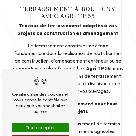
TERRASSEMENT À BOULIGNY
AVEC AGRI TP 55
Travaux de terrassement adaptés à vos
projets de construction et aménagement
Le terrassement constitue une étape
fondamentale dans la réalisation de tout chantier
de construction, d’aménagement extérieur ou de
préparation de plateforme. Chez
Agri TP 55
, nous
maîtrisons toutes les opérations de terrassement,
depuis l’étude du terrain jusqu’à la livraison d’une
surface prête à recevoir vos ouvrages.
Ce site utilise des cookies et
vous donne le contrôle sur
Des solutions de terrassement pour tous
ceux que vous souhaitez
types de projets
activer
Notre équipe réalise le terrassement de terrains
Tout accepter
pour la construction de bâtiments agricoles,