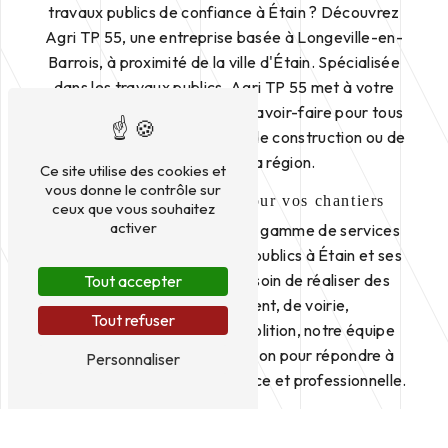
travaux publics de confiance à Étain ? Découvrez
Agri TP 55, une entreprise basée à Longeville-en-
Barrois, à proximité de la ville d'Étain. Spécialisée
dans les travaux publics, Agri TP 55 met à votre
service son expertise et son savoir-faire pour tous
vos projets d'aménagement, de construction ou de
rénovation dans la région.
Ce site utilise des cookies et
vous donne le contrôle sur
Des services complets pour vos chantiers
ceux que vous souhaitez
activer
Agri TP 55 propose une large gamme de services
dans le domaine des travaux publics à Étain et ses
environs. Que vous ayez besoin de réaliser des
Tout accepter
travaux de terrassement, de voirie,
Tout refuser
d'assainissement ou de démolition, notre équipe
qualifiée est à votre disposition pour répondre à
Personnaliser
vos besoins de manière efficace et professionnelle.
Des équipements de qualité pour des
réalisations durables